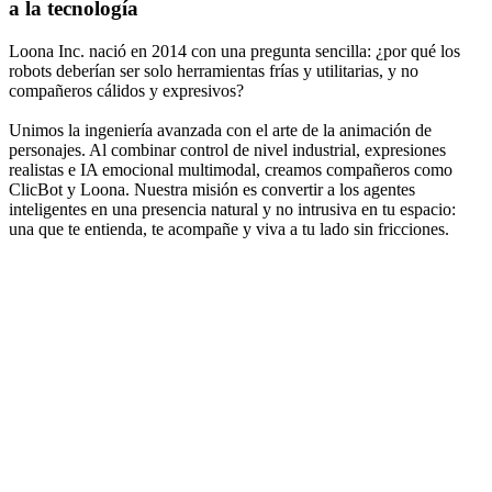
a la tecnología
Loona Inc. nació en 2014 con una pregunta sencilla: ¿por qué los
robots deberían ser solo herramientas frías y utilitarias, y no
compañeros cálidos y expresivos?
Unimos la ingeniería avanzada con el arte de la animación de
personajes. Al combinar control de nivel industrial, expresiones
realistas e IA emocional multimodal, creamos compañeros como
ClicBot y Loona. Nuestra misión es convertir a los agentes
inteligentes en una presencia natural y no intrusiva en tu espacio:
una que te entienda, te acompañe y viva a tu lado sin fricciones.
2014
Fundación de Loona Inc.
KEYi Technology se fundó en Pekín para investigar actuadores de
alto par.
Nuestra investigación inicial se centró en servoactuadores de alto par
y algoritmos precisos de control de movimiento, sentando las bases
para las configuraciones multifuncionales de ClicBot.