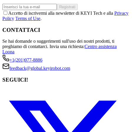
Registrati
Accetto di iscrivermi alla newsletter di KEYI Tech e alla
Privacy
Policy
Terms of Use
.
CONTATTACI
Se hai domande o suggerimenti sull'uso dei nostri prodotti, ti
preghiamo di contattarci.
Invia una richiesta:
Centro assistenza
Loona
+1(201)977-8886
feedback@global.keyirobot.com
SEGUICI!