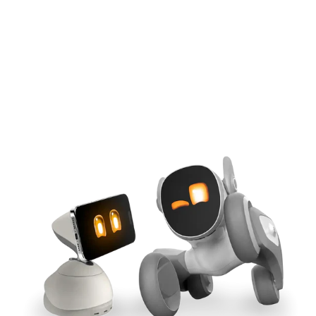
IA alimentata da iPhone
Aggancio magnetico Qi2
Sincronizzazione tra strumenti
Potenza GaN da 165 W
Acquista ora