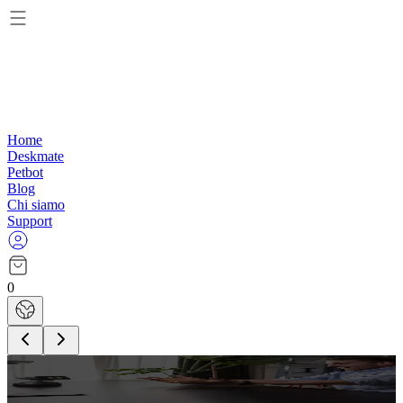
Home
Deskmate
Petbot
Blog
Chi siamo
Support
0