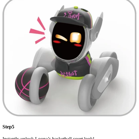
Step5
Instantly unlock Loona’s basketball court look!