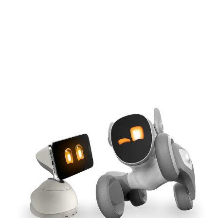
IA alimentata da iPhone
Aggancio magnetico Qi2
Sincronizzazione tra strumenti
Potenza GaN da 165 W
Acquista ora