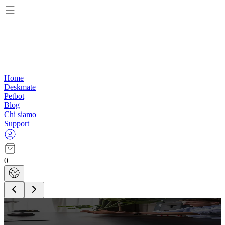
Home
Deskmate
Petbot
Blog
Chi siamo
Support
0