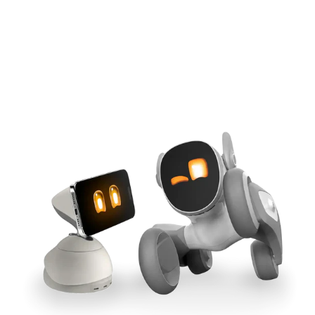
IA alimentée par l’iPhone
Fixation magnétique Qi2
Synchronisation inter-outils
Puissance GaN 165 W
Acheter maintenant