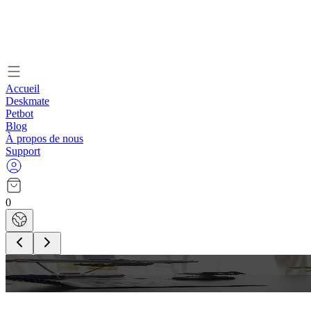
Accueil
Deskmate
Petbot
Blog
À propos de nous
Support
0