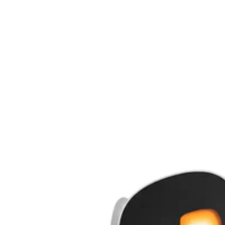
Synchronisation inter-outils
Puissance GaN 165 W