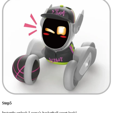
Step5
Instantly unlock Loona’s basketball court look!