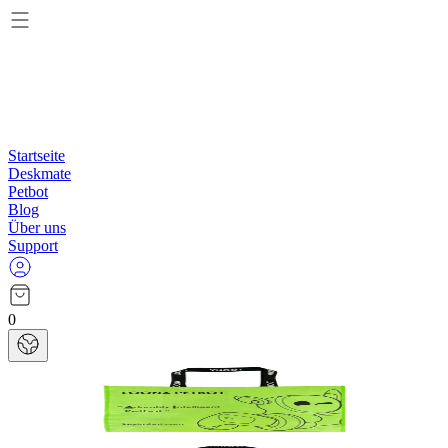
Startseite
Deskmate
Petbot
Blog
Über uns
Support
0