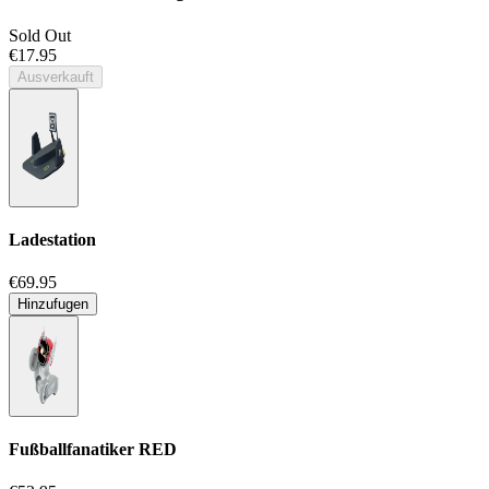
Sold Out
€17.95
Ausverkauft
Ladestation
€69.95
Hinzufugen
Fußballfanatiker
RED