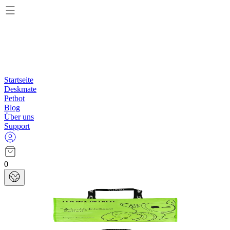
Startseite
Deskmate
Petbot
Blog
Über uns
Support
0