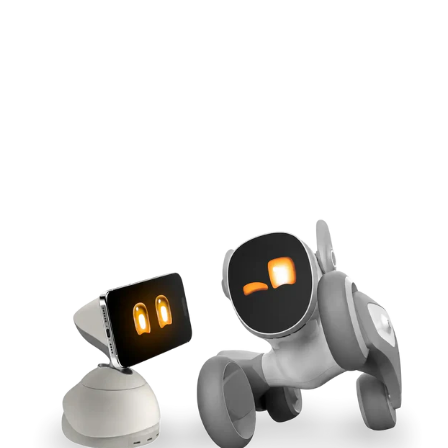
iPhone-gestützte KI
Magnetisches Qi2-Andocken
Tool-übergreifende Synchronisierung
165-W-GaN-Leistung
Jetzt kaufen